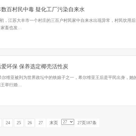
丰数百村民中毒 疑化工厂污染自来水
年4月初，江苏大丰市一个村庄的三百户村民家中自来水出现异常，村民饮
、家畜也发…
后爱环保 保养选定椰壳活性炭
希尔维亚被列为世界政坛中的铁娘子之一，希尔维亚王后是平民出身，她的
国王举行婚…
24
25
26
27
末页
27页187条