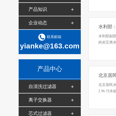
产品知识
企业动态
水利部：
水利部副部
联系邮箱
的劣五类水
yianke@163.com
产品中心
北京居
北京居民水
自清洗过滤器
2.96 污
离子交换器
芯式过滤器