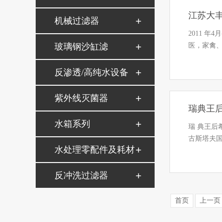
江苏大
机械过滤器
2011 
玻璃钢沙缸滤
医，家禽
反渗透/高纯水设备
紫外线灭菌器
瑞典王
水箱系列
瑞 典王后
古斯塔夫
水处理零配件及耗材
反冲洗过滤器
首页
上一页