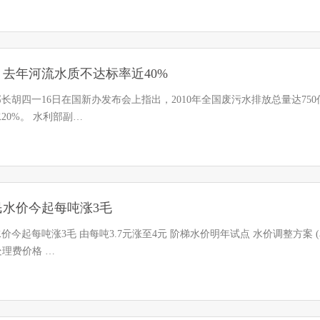
去年河流水质不达标率近40%
长胡四一16日在国新办发布会上指出，2010年全国废污水排放总量达75
20%。 水利部副…
民水价今起每吨涨3毛
价今起每吨涨3毛 由每吨3.7元涨至4元 阶梯水价明年试点 水价调整方案 (单
水处理费价格 …