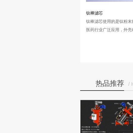
钛棒滤芯
钛棒滤芯使用的是钛粉末
医药行业广泛应用，外壳材
热品推荐
/