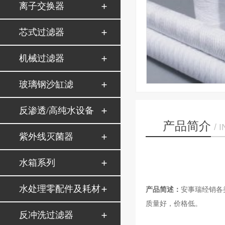
离子交换器
芯式过滤器
机械过滤器
玻璃钢沙缸滤
反渗透/高纯水设备
产品简介
/ 
紫外线灭菌器
水箱系列
水处理零配件及耗材
产品简述：
安事瑞经销各
质量好，价格低。
反冲洗过滤器